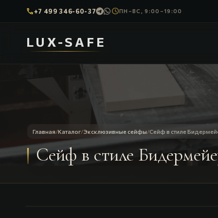
call
schedule
+7 499 346-60-37
ПН–ВС, 9:00–19:00
LUX-SAFE
Главная
/
Каталог
/
Эксклюзивные сейфы
/
Cейф в стиле Бидермей
Cейф в стиле Бидермей