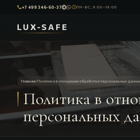
call
schedule
+7 499 346-60-37
ПН–ВС, 9:00–19:00
LUX-SAFE
Главная
/
Политика в отношении обработки персональных данн
Политика в отн
персональных д