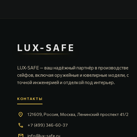
LUX-SAFE
LUX-SAFE — ваш надёжный партнёр в производстве
сейфов, включая оружейные и ювелирные модели, с
точной инженерией и отделкой под интерьер.
КОНТАКТЫ
location_on
121609, Россия, Москва, Ленинский проспект 41/2
call
+7 (499) 346-60-37
mail
info@lux-safe.ru