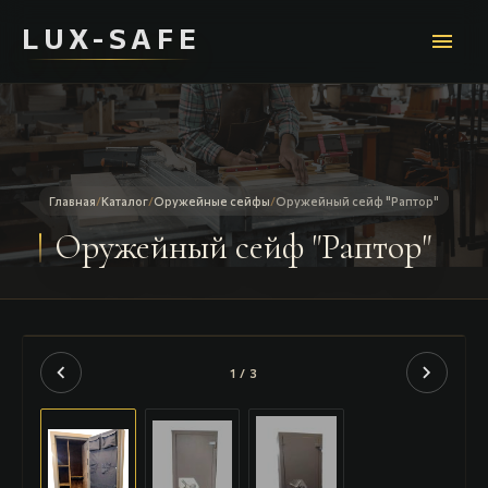
LUX-SAFE
menu
Главная
/
Каталог
/
Оружейные сейфы
/
Оружейный сейф "Раптор"
Оружейный сейф "Раптор"
chevron_left
chevron_right
1 / 3