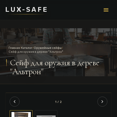
LUX-SAFE
menu
Главная
/
Каталог
/
Оружейные сейфы
/
Сейф для оружия в дереве "Альтрон"
Сейф для оружия в дереве
"Альтрон"
chevron_left
chevron_right
1 / 2