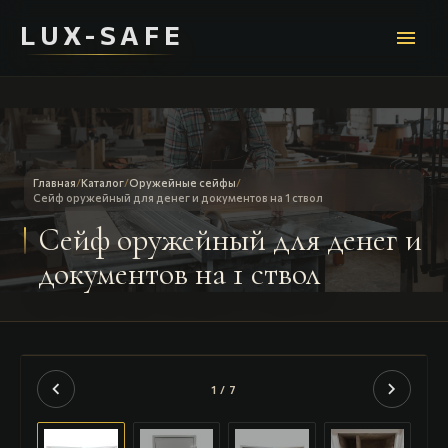
LUX-SAFE
menu
Главная
/
Каталог
/
Оружейные сейфы
/
Сейф оружейный для денег и документов на 1 ствол
Сейф оружейный для денег и
документов на 1 ствол
chevron_left
chevron_right
1 / 7