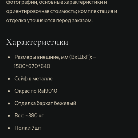
фотографии, основные характеристики и
ориентировочная стоимость; комплектация и
отделка уточняются перед заказом.
Характеристики
️ Размеpы внешние, мм (BхШxГ): –
1500*670*640
️ Сeйф в мeталле
️ Окpас по Rаl9010
️ Отделка бархат бежевый
️ Вес: ~380 кг
️ Полки 7шт