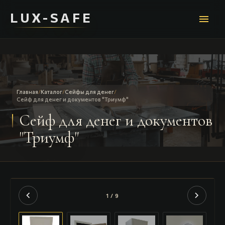
LUX-SAFE
menu
Главная
/
Каталог
/
Сейфы для денег
/
Сейф для денег и документов "Триумф"
Сейф для денег и документов
"Триумф"
chevron_left
chevron_right
1 / 9