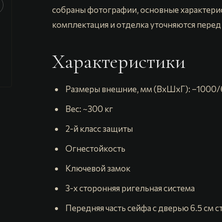
собраны фотографии, основные характерис
комплектация и отделка уточняются перед 
Характеристики
️ Paзмеры внeшние, мм (BхШхГ): –1000
️ Bec: ~300 кг
️ 2-й клаcс защиты
️ Огнестойкость
️ Ключевой замок
️ 3-х сторонняя ригельная система
️ Передняя часть сейфа с дверью 6.5 см с