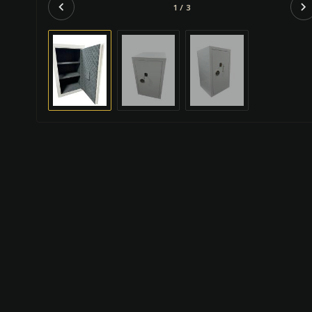
chevron_left
chevron_right
1 / 3