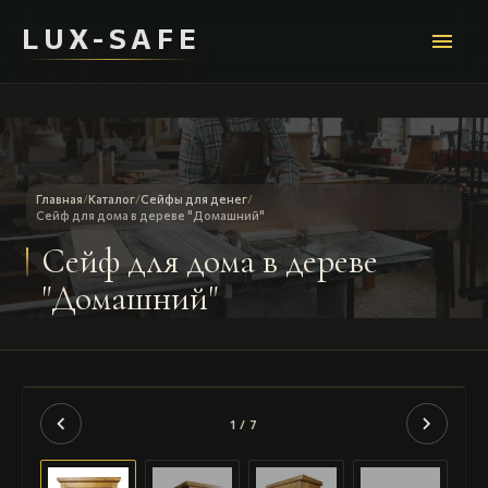
LUX-SAFE
menu
Главная
/
Каталог
/
Сейфы для денег
/
Сейф для дома в дереве "Домашний"
Сейф для дома в дереве
"Домашний"
chevron_left
chevron_right
1 / 7