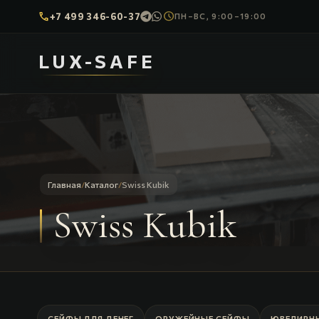
call
schedule
+7 499 346-60-37
ПН–ВС, 9:00–19:00
LUX-SAFE
Главная
/
Каталог
/
Swiss Kubik
Swiss Kubik
СЕЙФЫ ДЛЯ ДЕНЕГ
ОРУЖЕЙНЫЕ СЕЙФЫ
ЮВЕЛИРН