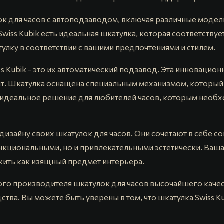
к для часов с автоподзаводом, включая различные модели
 Swiss Kubik есть идеальная шкатулка, которая соответств
улку в соответствии с вашими предпочтениями и стилем.
 Kubik - это их автоматический подзавод. Эта инновацион
сят. Шкатулка оснащена специальным механизмом, который
то идеальное решение для любителей часов, которым необ
 дизайну своих шкатулок для часов. Они сочетают в себе 
нкциональными, но и привлекательными эстетически. Ваша 
ужить как изящный предмет интерьера.
ного производителя шкатулок для часов высочайшего каче
тва. Вы можете быть уверены в том, что шкатулка Swiss K