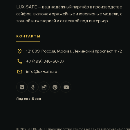
LUX-SAFE — ваш надёжный партнёр в производстве
сейфов, включая оружейные и ювелирные модели, с
точной инженерией и отделкой под интерьер.
КОНТАКТЫ
location_on
121609, Россия, Москва, Ленинский проспект 41/2
call
+7 (499) 346-60-37
mail
info@lux-safe.ru
Яндекс Дзен
© 2026 LUX-SAFE | производство сейфов на заказ в Москве и Росси