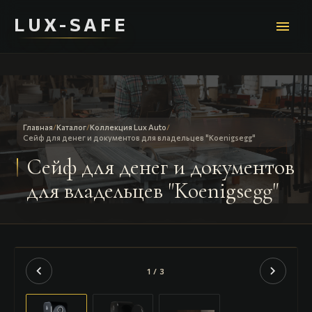
LUX-SAFE
menu
Главная
/
Каталог
/
Коллекция Lux Auto
/
Сейф для денег и документов для владельцев "Koenigsegg"
Сейф для денег и документов
для владельцев "Koenigsegg"
chevron_left
chevron_right
1 / 3